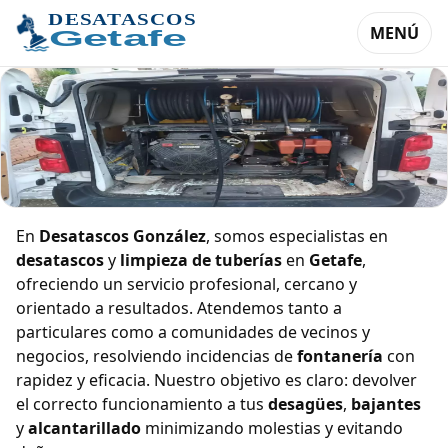
MENÚ
Desatascos y limpieza de tuberías en
En
Desatascos González
, somos especialistas en
Getafe
desatascos
y
limpieza de tuberías
en
Getafe
,
ofreciendo un servicio profesional, cercano y
orientado a resultados. Atendemos tanto a
particulares como a comunidades de vecinos y
negocios, resolviendo incidencias de
fontanería
con
rapidez y eficacia. Nuestro objetivo es claro: devolver
el correcto funcionamiento a tus
desagües
,
bajantes
y
alcantarillado
minimizando molestias y evitando