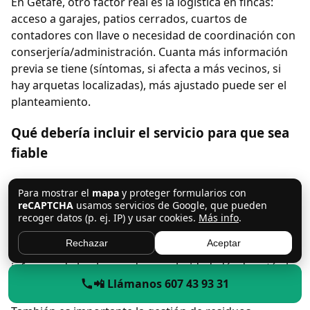
En Getafe, otro factor real es la logística en fincas:
acceso a garajes, patios cerrados, cuartos de
contadores con llave o necesidad de coordinación con
conserjería/administración. Cuanta más información
previa se tiene (síntomas, si afecta a más vecinos, si
hay arquetas localizadas), más ajustado puede ser el
planteamiento.
Qué debería incluir el servicio para que sea
fiable
Un servicio serio incluye verificación al final: prueba de
Para mostrar el
mapa
y proteger formularios con
descarga, confirmación de flujo y, cuando procede,
reCAPTCHA
usamos servicios de Google, que pueden
recomendación concreta para que no se repita (por
recoger datos (p. ej. IP) y usar cookies.
Más info
.
ejemplo, limpieza completa del ramal en lugar de
Rechazar
Aceptar
“abrir paso” solo). Si se usa cámara, lo razonable es
informar de lo observado con claridad: dónde está el
📲 Llámanos 607 43 93 31
problema y qué opciones existen.