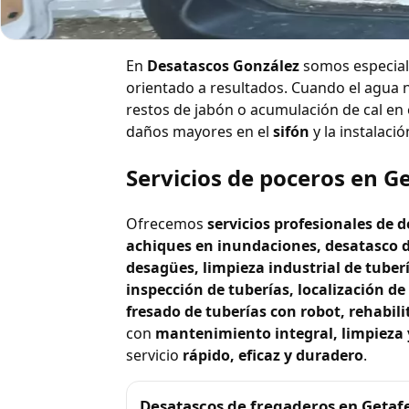
Desatasco de duchas
En
Desatascos González
somos especiali
orientado a resultados. Cuando el agua 
restos de jabón o acumulación de cal en 
daños mayores en el
sifón
y la instalació
Servicios de poceros en G
Ofrecemos
servicios profesionales de
achiques en inundaciones, desatasco d
desagües, limpieza industrial de tuber
inspección de tuberías, localización d
fresado de tuberías con robot, rehabili
con
mantenimiento integral, limpieza y
servicio
rápido, eficaz y duradero
.
Desatascos de fregaderos en Getaf