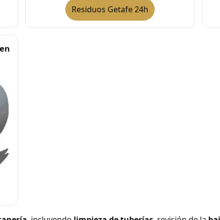
Residuos Getafe 24h
 en
tanería
, incluyendo
limpieza de tuberías
, revisión de la
ba