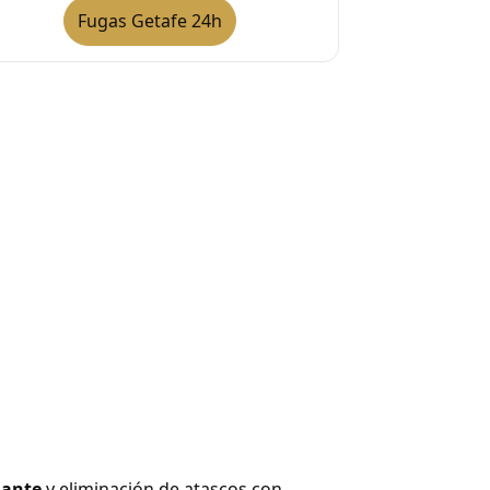
Fugas Getafe 24h
jante
y eliminación de atascos con