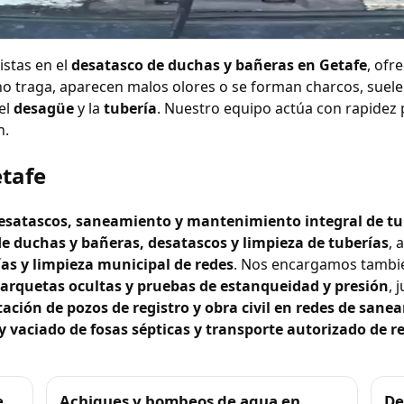
 y bañeras en Getafe
stas en el
desatasco de duchas y bañeras en Getafe
, ofr
no traga, aparecen malos olores o se forman charcos, suel
el
desagüe
y la
tubería
. Nuestro equipo actúa con rapidez p
n.
etafe
 desatascos, saneamiento y mantenimiento integral de tu
e duchas y bañeras, desatascos y limpieza de tuberías
,
ías y limpieza municipal de redes
. Nos encargamos tambi
e arquetas ocultas y pruebas de estanqueidad y presión
, 
tación de pozos de registro y obra civil en redes de san
 vaciado de fosas sépticas y transporte autorizado de r
e
Achiques y bombeos de agua en
De