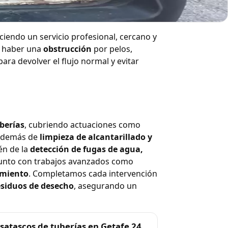
eciendo un servicio profesional, cercano y
e haber una
obstrucción
por pelos,
ara devolver el flujo normal y evitar
berías
, cubriendo actuaciones como
 además de
limpieza de alcantarillado y
én de la
detección de fugas de agua,
junto con trabajos avanzados como
eamiento
. Completamos cada intervención
esiduos de desecho
, asegurando un
satascos de tuberías en Getafe 24