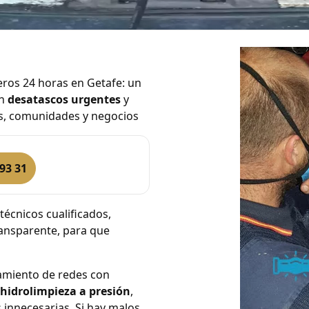
 Getafe
ros 24 horas en Getafe: un
en
desatascos urgentes
y
s, comunidades y negocios
93 31
écnicos cualificados,
ransparente, para que
amiento de redes con
hidrolimpieza a presión
,
s innecesarias. Si hay malos