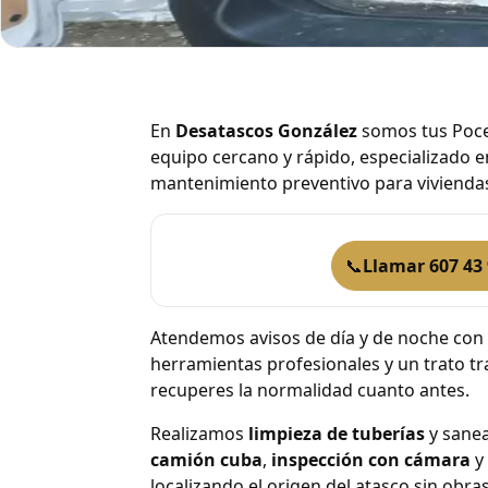
Poceros 24 horas en
En
Desatascos González
somos tus Poce
equipo cercano y rápido, especializado 
mantenimiento preventivo para vivienda
📞
Llamar 607 43 
Atendemos avisos de día y de noche con t
herramientas profesionales y un trato t
recuperes la normalidad cuanto antes.
Realizamos
limpieza de tuberías
y sane
camión cuba
,
inspección con cámara
y
localizando el origen del atasco sin obra